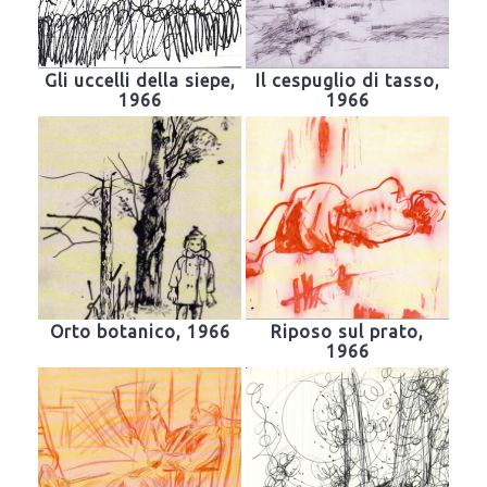
Gli uccelli della siepe,
Il cespuglio di tasso,
1966
1966
Orto botanico, 1966
Riposo sul prato,
1966